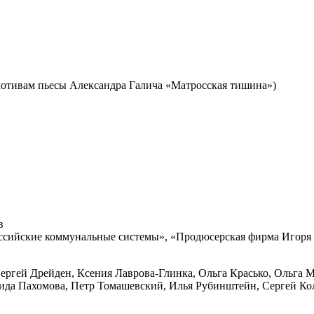
отивам пьесы Александра Галича «Матросская тишина»)
в
ские коммунальные системы», «Продюсерская фирма Игоря Т
Сергей Дрейден, Ксения Лаврова-Глинка, Ольга Красько, Ольга
Лида Пахомова, Петр Томашевский, Илья Рубинштейн, Сергей Ко