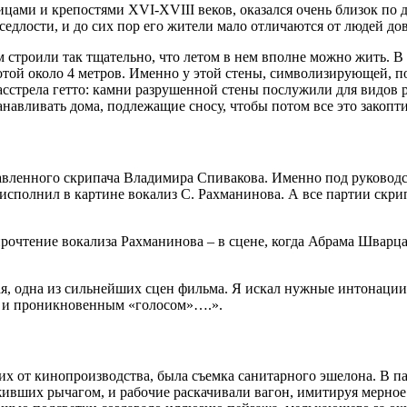
ами и крепостями XVI-XVIII веков, оказался очень близок по 
седлости, и до сих пор его жители мало отличаются от людей до
строили так тщательно, что летом в нем вполне можно жить. В
ой около 4 метров. Именно у этой стены, символизирующей, по
асстрела гетто: камни разрушенной стены послужили для видов 
навливать дома, подлежащие сносу, чтобы потом все это закопти
ленного скрипача Владимира Спивакова. Именно под руководст
полнил в картине вокализ С. Рахманинова. А все партии скрип
тение вокализа Рахманинова – в сцене, когда Абрама Шварца и
я, одна из сильнейших сцен фильма. Я искал нужные интонации д
м и проникновенным «голосом»….».
их от кинопроизводства, была съемка санитарного эшелона. В 
живших рычагом, и рабочие раскачивали вагон, имитируя мерное