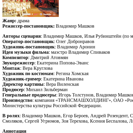
Жанр:
драма
Режиссер-постановщик:
Владимир Машков
Авторы сценария
: Владимир Машков, Илья Рубинштейн (по м
Оператор-постановщик
: Олег Добронравов
Художник-постановщик
: Владимир Аронин
Идея музыки фильма
: маэстро Владимир Спиваков
Композитор
: Дмитрий Атовмян
Звукорежиссер
: Екатерина Попова-Эванс
Монтаж
: Вера Круглова
Художник по костюмам
: Регина Хомская
Художник-гример
: Екатерина Иванова
Директор картины
: Вера Виленская
Продюсер
: Михаил Зильберман
Генеральные продюсеры
: Игорь Толстунов, Владимир Машко
Производство
: компания «ТРАНСМАШХОЛДИНГ», ОАО «Россий
Министерства культуры Российской Федерации.
В ролях
: Владимир Машков, Егор Бероев, Андрей Розендент, 
Смоляков, Сергей Угрюмов, Зоя Терехова, Ксения Беспалова, 
Аннотация