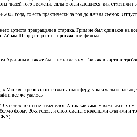
рты людей того времени, сильно отличающиеся, как отметили гр
 2002 года, то есть практически за год до начала съемок. Отпу
его артиста превращали в старика. Грим не был одинаков на все
то Абрам Шварц стареет на протяжении фильма.
Арониным, также была не из легких. Так как в картине требовал
ицах Москвы требовалось создать атмосферу, максимально насыщ
айти все же удалось.
0-х годов почти не изменился. А так как самым важным в этом
 белую форму 30-х годов, и спортсмены с красными флагами и 
СКА).