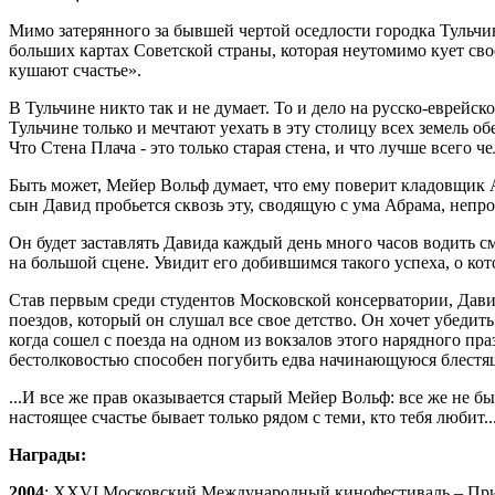
Мимо затерянного за бывшей чертой оседлости городка Тульчин
больших картах Советской страны, которая неутомимо кует сво
кушают счастье».
В Тульчине никто так и не думает. То и дело на русско-еврейс
Тульчине только и мечтают уехать в эту столицу всех земель о
Что Стена Плача - это только старая стена, и что лучше всего че
Быть может, Мейер Вольф думает, что ему поверит кладовщик А
сын Давид пробьется сквозь эту, сводящую с ума Абрама, неп
Он будет заставлять Давида каждый день много часов водить с
на большой сцене. Увидит его добившимся такого успеха, о ко
Став первым среди студентов Московской консерватории, Дави
поездов, который он слушал все свое детство. Он хочет убедит
когда сошел с поезда на одном из вокзалов этого нарядного п
бестолковостью способен погубить едва начинающуюся блестя
...И все же прав оказывается старый Мейер Вольф: все же не б
настоящее счастье бывает только рядом с теми, кто тебя любит..
Награды:
2004
: XXVI Московский Международный кинофестиваль – При