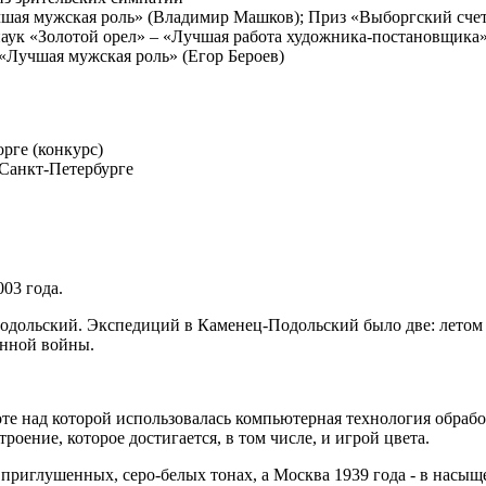
учшая мужская роль» (Владимир Машков); Приз «Выборгский сче
наук «Золотой орел» – «Лучшая работа художника-постановщика
 «Лучшая мужская роль» (Егор Бероев)
рге (конкурс)
 Санкт-Петербурге
03 года.
дольский. Экспедиций в Каменец-Подольский было две: летом (с 
енной войны.
е над которой использовалась компьютерная технология обработк
оение, которое достигается, в том числе, и игрой цвета.
иглушенных, серо-белых тонах, а Москва 1939 года - в насыщен