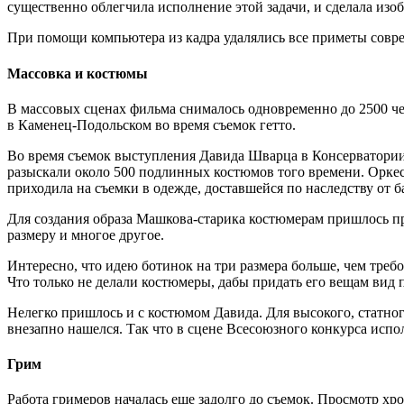
существенно облегчила исполнение этой задачи, и сделала изо
При помощи компьютера из кадра удалялись все приметы совре
Массовка и костюмы
В массовых сценах фильма снималось одновременно до 2500 че
в Каменец-Подольском во время съемок гетто.
Во время съемок выступления Давида Шварца в Консерватории 
разыскали около 500 подлинных костюмов того времени. Оркест
приходила на съемки в одежде, доставшейся по наследству от 
Для создания образа Машкова-старика костюмерам пришлось п
размеру и многое другое.
Интересно, что идею ботинок на три размера больше, чем тре
Что только не делали костюмеры, дабы придать его вещам вид 
Нелегко пришлось и с костюмом Давида. Для высокого, статног
внезапно нашелся. Так что в сцене Всесоюзного конкурса испо
Грим
Работа гримеров началась еще задолго до съемок. Просмотр х