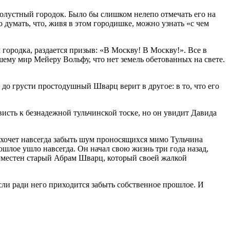
холустный городок. Было бы слишком нелепо отмечать его на
думать, что, живя в этом городишке, можно узнать «с чем
 городка, раздается призыв: «В Москву! В Москву!». Все в
шему мир Мейеру Вольфу, что нет земель обетованных на свете.
до грусти простодушный Шварц верит в другое: в то, что его
висть к безнадежной тульчинской тоске, но он увидит Давида
 хочет навсегда забыть шум проносящихся мимо Тульчина
ошлое ушло навсегда. Он начал свою жизнь три года назад,
и уместен старый Абрам Шварц, который своей жалкой
если ради него приходится забыть собственное прошлое. И