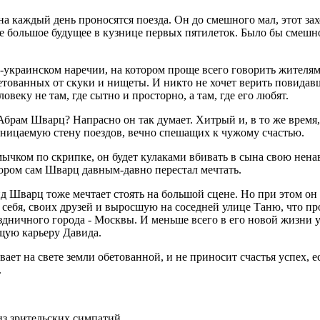
а каждый день проносятся поезда. Он до смешного мал, этот за
е большое будущее в кузнице первых пятилеток. Было бы смешно 
ко-украинском наречии, на котором проще всего говорить жителям
бетованных от скуки и нищеты. И никто не хочет верить повидав
ловеку не там, где сытно и просторно, а там, где его любят.
брам Шварц? Напрасно он так думает. Хитрый и, в то же время, 
роницаемую стену поездов, вечно спешащих к чужому счастью.
мычком по скрипке, он будет кулаками вбивать в сына свою нена
тором сам Шварц давным-давно перестал мечтать.
д Шварц тоже мечтает стоять на большой сцене. Но при этом он
ь себя, своих друзей и выросшую на соседней улице Таню, что пр
раздничного города - Москвы. И меньше всего в его новой жизн
щую карьеру Давида.
ывает на свете земли обетованной, и не приносит счастья успех, 
.
з зрительских симпатий