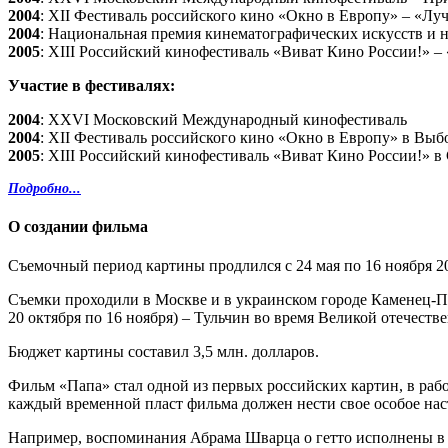
2004
: XII Фестиваль российского кино «Окно в Европу» – «Л
2004
: Национальная премия кинематографических искусств и 
2005
: XIII Российский кинофестиваль «Виват Кино России!» –
Участие в фестивалях:
2004
: XXVI Московский Международный кинофестиваль
2004
: XII Фестиваль российского кино «Окно в Европу» в Выбо
2005
: XIII Российский кинофестиваль «Виват Кино России!» в
Подробно...
О создании фильма
Съемочный период картины продлился с 24 мая по 16 ноября 20
Съемки проходили в Москве и в украинском городе Каменец-По
20 октября по 16 ноября) – Тульчин во время Великой отечеств
Бюджет картины составил 3,5 млн. долларов.
Фильм «Папа» стал одной из первых российских картин, в работ
каждый временной пласт фильма должен нести свое особое настр
Например, воспоминания Абрама Шварца о гетто исполнены в пр