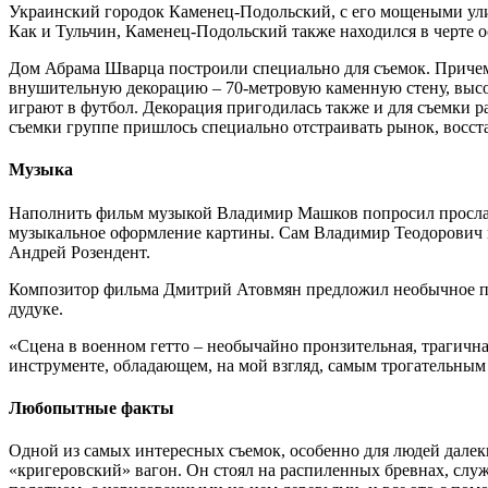
Украинский городок Каменец-Подольский, с его мощеными улиц
Как и Тульчин, Каменец-Подольский также находился в черте о
Дом Абрама Шварца построили специально для съемок. Причем 
внушительную декорацию – 70-метровую каменную стену, высот
играют в футбол. Декорация пригодилась также и для съемки р
съемки группе пришлось специально отстраивать рынок, восста
Музыка
Наполнить фильм музыкой Владимир Машков попросил прослав
музыкальное оформление картины. Сам Владимир Теодорович ис
Андрей Розендент.
Композитор фильма Дмитрий Атовмян предложил необычное проч
дудуке.
«Сцена в военном гетто – необычайно пронзительная, трагична
инструменте, обладающем, на мой взгляд, самым трогательны
Любопытные факты
Одной из самых интересных съемок, особенно для людей далек
«кригеровский» вагон. Он стоял на распиленных бревнах, слу