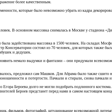
бражение более качественным.
менности, которые было невозможно убрать из кадра декорирова
ловек. В основном массовка снималась в Москве у стадиона «Ди
была задействована массовка в 1500 человек. На складах Мосф
р Консерватории состоял из 70 человек, для которых также была
бабушек и дедушек.
роявить немало выдумки и фантазии – они придумали всевозмож
бовалось, предложил сам Машков. Для Абрама было также сшито 
поношенности и потертости. Пачкали и стирали, снова пачкали и
о Егора Бероева долго не могли подобрать подлинного костюма. 
лнителей Бероев предстанет перед нами в самом настоящем конц
роник, фильмов, фотографий, штудирование всевозможной литера