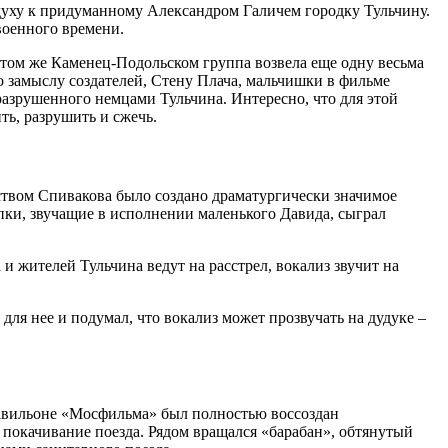
духу к придуманному Александром Галичем городку Тульчину.
военного времени.
 том же Каменец-Подольском группа возвела еще одну весьма
 замыслу создателей, Стену Плача, мальчишки в фильме
разрушенного немцами Тульчина. Интересно, что для этой
ть, разрушить и сжечь.
вом Спивакова было создано драматургически значимое
ки, звучащие в исполнении маленького Давида, сыграл
 жителей Тульчина ведут на расстрел, вокализ звучит на
ля нее и подумал, что вокализ может прозвучать на дудуке –
павильоне «Мосфильма» был полностью воссоздан
 покачивание поезда. Рядом вращался «барабан», обтянутый