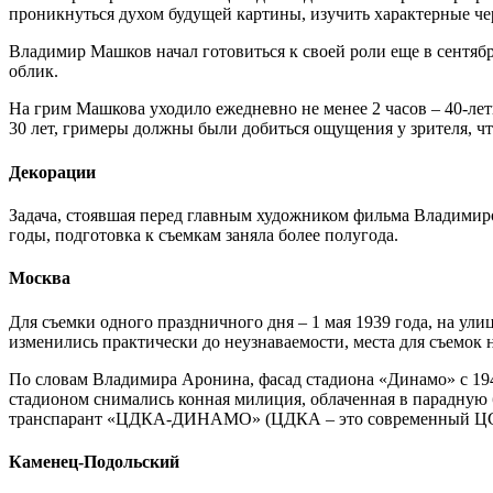
проникнуться духом будущей картины, изучить характерные че
Владимир Машков начал готовиться к своей роли еще в сентябре
облик.
На грим Машкова уходило ежедневно не менее 2 часов – 40-летн
30 лет, гримеры должны были добиться ощущения у зрителя, ч
Декорации
Задача, стоявшая перед главным художником фильма Владимиром 
годы, подготовка к съемкам заняла более полугода.
Москва
Для съемки одного праздничного дня – 1 мая 1939 года, на ул
изменились практически до неузнаваемости, места для съемок н
По словам Владимира Аронина, фасад стадиона «Динамо» с 194
стадионом снимались конная милиция, облаченная в парадную
транспарант «ЦДКА-ДИНАМО» (ЦДКА – это современный Ц
Каменец-Подольский