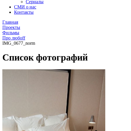
Сериалы
СМИ о нас
Контакты
Главная
Проекты
Фильмы
Про любоff
IMG_0677_norm
Список фотографий