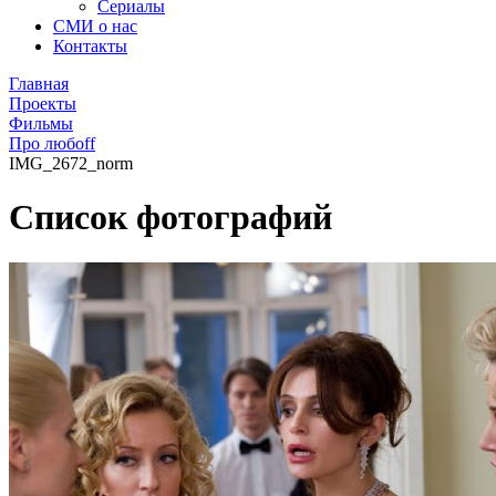
Сериалы
СМИ о нас
Контакты
Главная
Проекты
Фильмы
Про любоff
IMG_2672_norm
Список фотографий