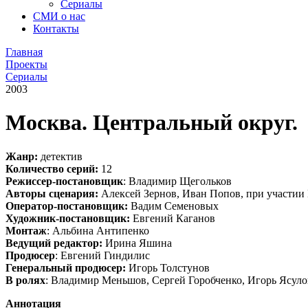
Сериалы
СМИ о нас
Контакты
Главная
Проекты
Сериалы
2003
Москва. Центральный округ.
Жанр:
детектив
Количество серий:
12
Режиссер-постановщик
: Владимир Щегольков
Авторы сценария:
Алексей Зернов, Иван Попов, при участии
Оператор-постановщик:
Вадим Семеновых
Художник-постановщик:
Евгений Каганов
Монтаж
: Альбина Антипенко
Ведущий редактор:
Ирина Яшина
Продюсер
: Евгений Гиндилис
Генеральный продюсер:
Игорь Толстунов
В ролях
: Владимир Меньшов, Сергей Горобченко, Игорь Ясуло
Аннотация